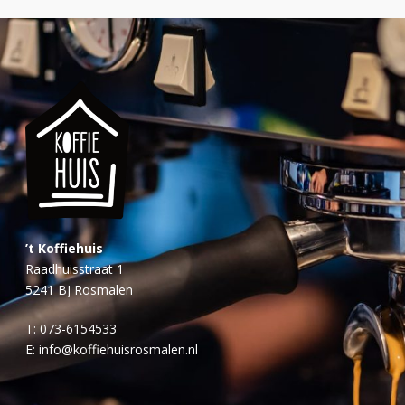
’t Koffiehuis
Raadhuisstraat 1
5241 BJ Rosmalen
T:
073-6154533
E:
info@koffiehuisrosmalen.nl