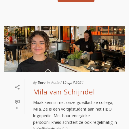
By
Dave
In
Posted
19 april 2024
Mila van Schijndel
Maak kennis met onze goedlachse collega,
0
Mila. Ze is een voltijdstudent aan het HBO
logopedie. Met haar energieke
persoonlijkheid schittert ze ook regelmatig in
’t Koffiehuis als [...]