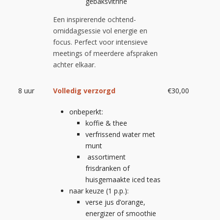
gebaksvitrine
Een inspirerende ochtend-
omiddagsessie vol energie en
focus. Perfect voor intensieve
meetings of meerdere afspraken
achter elkaar.
8 uur
Volledig verzorgd
€30,00
onbeperkt:
koffie & thee
verfrissend water met
munt
assortiment
frisdranken of
huisgemaakte iced teas
naar keuze (1 p.p.):
verse jus d’orange,
energizer of smoothie