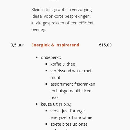
Klein in tijd, groots in verzorging.
Ideaal voor korte besprekingen,
intakegesprekken of een efficiënt
overleg.
3,5 uur
Energiek & inspirerend
€15,00
onbeperkt:
koffie & thee
verfrissend water met
munt
assortiment frisdranken
en huisgemaakte iced
teas
keuze uit (1 p.p.):
verse jus d’orange,
energizer of smoothie
zoete bites uit onze