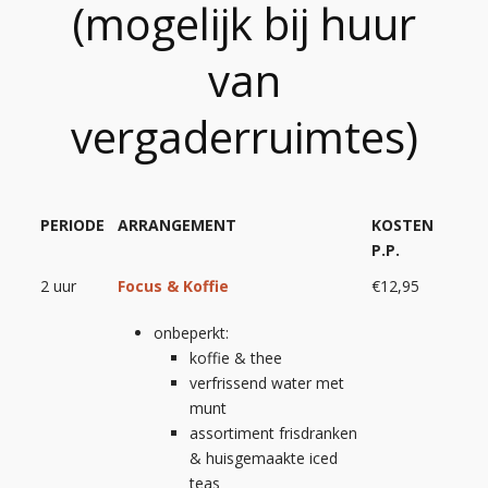
(mogelijk bij huur
van
vergaderruimtes)
PERIODE
ARRANGEMENT
KOSTEN
P.P.
2 uur
Focus & Koffie
€12,95
onbeperkt:
koffie & thee
verfrissend water met
munt
assortiment frisdranken
& huisgemaakte iced
teas