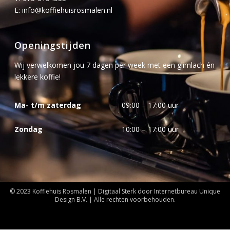
E:
info@koffiehuisrosmalen.nl
Openingstijden
Wij verwelkomen jou 7 dagen per week met een glimlach én
lekkere koffie!
Ma- t/m zaterdag
09:00 – 17:00 uur
Zondag
10:00 – 17:00 uur
© 2023 Koffiehuis Rosmalen | Digitaal Sterk door
Internetbureau
Unique
Design B.V. | Alle rechten voorbehouden.