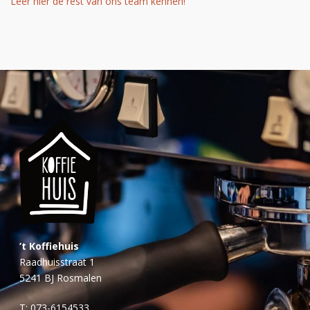
Leer hier de rest van ons team kennen!
’t Koffiehuis
Raadhuisstraat 1
5241 BJ Rosmalen
T:
073-6154533